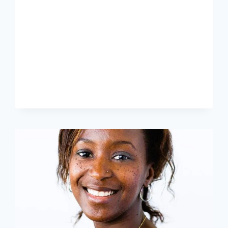
QUAND
UNE
FEMME
TRANSFORME
SA
LUMIÈRE
EN
REFUGE