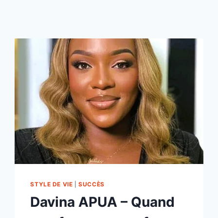
STYLE DE VIE
|
SUCCÈS
Davina APUA – Quand