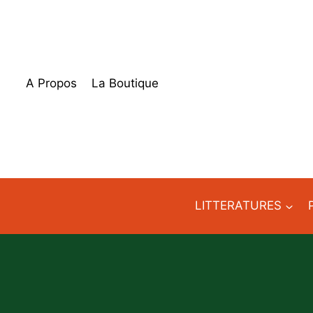
Aller
au
contenu
A Propos
La Boutique
LITTERATURES