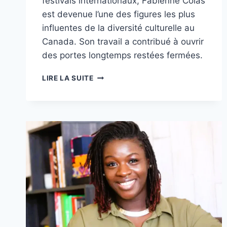
festivals internationaux, Fabienne Colas
est devenue l’une des figures les plus
influentes de la diversité culturelle au
Canada. Son travail a contribué à ouvrir
des portes longtemps restées fermées.
FABIENNE
LIRE LA SUITE
COLAS
–
CONSTRUIRE
DES
ESPACES
OÙ
LES
VOIX
NOIRES
PEUVENT
ENFIN
SE
DÉPLOYER