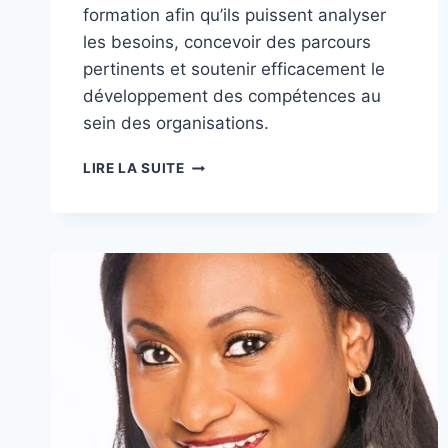
formation afin qu’ils puissent analyser
les besoins, concevoir des parcours
pertinents et soutenir efficacement le
développement des compétences au
sein des organisations.
SOLIDE
LIRE LA SUITE
–
BÂTIR
DES
PROJETS
DE
FORMATION
STRATÉGIQUES
ET
INNOVANTS
–
PASCALE
SAUVÉ