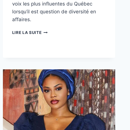
voix les plus influentes du Québec
lorsqu’il est question de diversité en
affaires.
VICKIE
LIRE LA SUITE
JOSEPH
–
FAIRE
DE
LA
DIVERSITÉ
UN
MOTEUR
ÉCONOMIQUE,
PAS
UN
SLOGAN