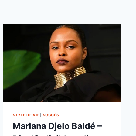
STYLE DE VIE
|
SUCCÈS
Mariana Djelo Baldé –