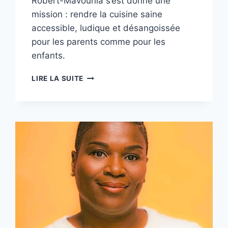
Robert-Mavounia s’est donné une
mission : rendre la cuisine saine
accessible, ludique et désangoissée
pour les parents comme pour les
enfants.
AURORE
LIRE LA SUITE
ROBERT-
MAVOUNIA
–
FAIRE
ENTRER
LA
SANTÉ
DANS
L’ASSIETTE
DES
ENFANTS,
SANS
JAMAIS
PERDRE