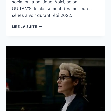
social ou la politique. Voici, selon
OU’TAM’SI le classement des meilleures
séries à voir durant l’été 2022.
DOUZE
LIRE LA SUITE
SÉRIES
NETFLIX
À
VOIR
CET
ÉTÉ
:
DE
SQUID
GAME
À
ALRAWABI
ÉCOLE
DES
FILLES