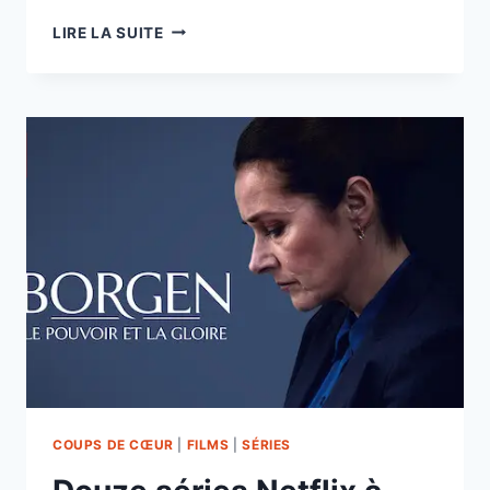
«BODYGUARD»-
LIRE LA SUITE
UNE
SÉRIE
NETFLIX
À
VOIR
COUPS DE CŒUR
|
FILMS
|
SÉRIES