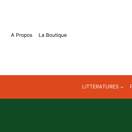
Aller
au
contenu
A Propos
La Boutique
LITTERATURES