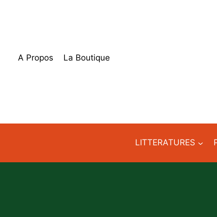
Aller
au
contenu
A Propos
La Boutique
LITTERATURES