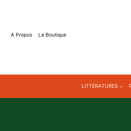
Aller
au
contenu
A Propos
La Boutique
LITTERATURES