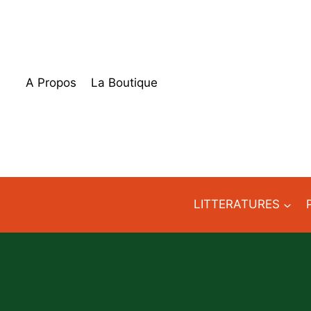
Aller
au
contenu
A Propos
La Boutique
LITTERATURES