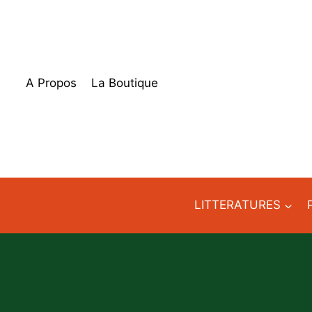
Aller
au
contenu
A Propos
La Boutique
LITTERATURES