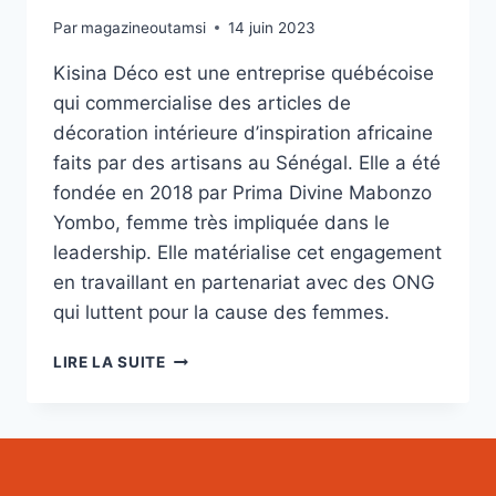
Par
magazineoutamsi
14 juin 2023
Kisina Déco est une entreprise québécoise
qui commercialise des articles de
décoration intérieure d’inspiration africaine
faits par des artisans au Sénégal. Elle a été
fondée en 2018 par Prima Divine Mabonzo
Yombo, femme très impliquée dans le
leadership. Elle matérialise cet engagement
en travaillant en partenariat avec des ONG
qui luttent pour la cause des femmes.
KISINA
LIRE LA SUITE
DÉCO
:
L’AFRIQUE
AU
CŒUR
DU