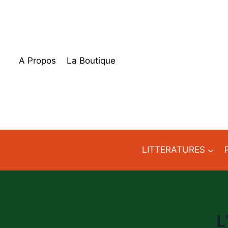
Aller
au
contenu
A Propos
La Boutique
LITTERATURES
L