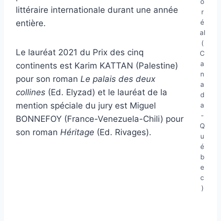
o
littéraire internationale durant une année
r
é
entière.
al
(
Le lauréat 2021 du Prix des cinq
C
a
continents est Karim KATTAN (Palestine)
n
pour son roman
Le palais des deux
a
collines
(Ed. Elyzad) et le lauréat de la
d
mention spéciale du jury est Miguel
a
-
BONNEFOY (France-Venezuela-Chili) pour
Q
son roman
Héritage
(Ed. Rivages).
u
é
b
e
c
)