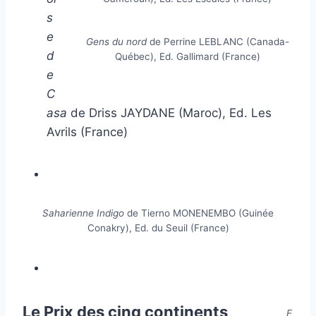
s
e
Gens du nord
de Perrine LEBLANC (Canada-
d
Québec), Ed. Gallimard (France)
e
C
asa
de Driss JAYDANE (Maroc), Ed. Les
Avrils (France)
Saharienne Indigo
de Tierno MONENEMBO (Guinée
Conakry), Ed. du Seuil (France)
Le Prix des cinq continents
E