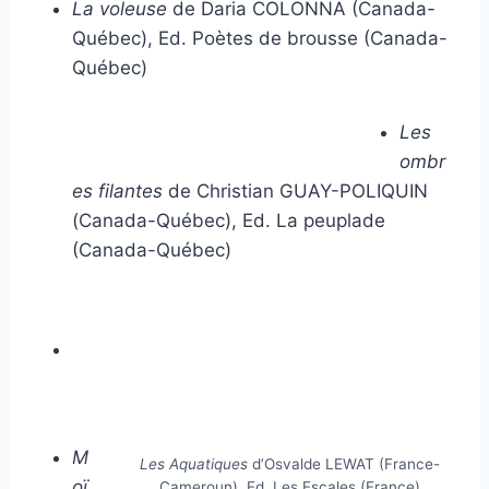
La voleuse
de Daria COLONNA (Canada-
Québec), Ed. Poètes de brousse (Canada-
Québec)
Les
ombr
es filantes
de Christian GUAY-POLIQUIN
(Canada-Québec), Ed. La peuplade
(Canada-Québec)
M
Les Aquatiques
d’Osvalde LEWAT (France-
oï
Cameroun), Ed. Les Escales (France)