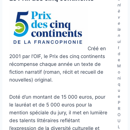
nl
è
v
e
la
n
ui
t
Créé en
d
2001 par l’OIF, le Prix des cinq continents
e
récompense chaque année un texte de
M
fiction narratif (roman, récit et recueil de
o
ni
nouvelles) original.
q
u
e
Doté d’un montant de 15 000 euros, pour
P
le lauréat et de 5 000 euros pour la
R
mention spéciale du jury, il met en lumière
O
des talents littéraires reflétant
U
L
l’expression de la diversité culturelle et