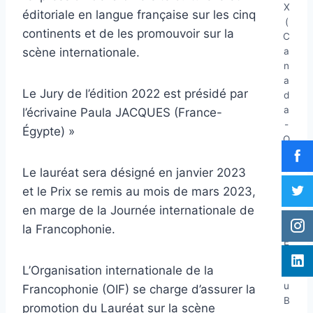
X
éditoriale en langue française sur les cinq
(
continents et de les promouvoir sur la
C
a
scène internationale.
n
a
Le Jury de l’édition 2022 est présidé par
d
a
l’écrivaine Paula JACQUES (France-
-
Égypte) »
Q
u
é
Le lauréat sera désigné en janvier 2023
b
et le Prix se remis au mois de mars 2023,
e
en marge de la Journée internationale de
c
),
la Francophonie.
E
d.
L’Organisation internationale de la
d
u
Francophonie (OIF) se charge d’assurer la
B
promotion du Lauréat sur la scène