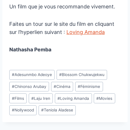
Un film que je vous recommande vivement.
Faites un tour sur le site du film en cliquant
sur l’hyperlien suivant :
Loving Amanda
Nathasha Pemba
Étiquettes
#
Adesunmbo Adeoye
#
Blossom Chukwujekwu
de
#
Chinonso Arubay
#
Cinéma
#
Féminisme
la
publication :
#
Films
#
Laju Iren
#
Loving Amanda
#
Movies
#
Nollywood
#
Teniola Aladese