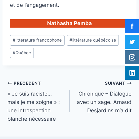
et de l’engagement.
Nathasha Pemba
Étiquettes
#
littérature francophone
#
littérature québécoise
de
#
Québec
la
publication :
Navigation
PRÉCÉDENT
SUIVANT
« Je suis raciste…
Chronique – Dialogue
de
mais je me soigne » :
avec un sage. Arnaud
l’article
une introspection
Desjardins m’a dit
blanche nécessaire