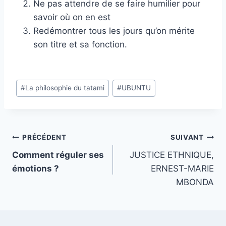
Ne pas attendre de se faire humilier pour
savoir où on en est
Redémontrer tous les jours qu’on mérite
son titre et sa fonction.
Étiquettes
#
La philosophie du tatami
#
UBUNTU
de
la
publication :
Navigation
PRÉCÉDENT
SUIVANT
Comment réguler ses
JUSTICE ETHNIQUE,
de
émotions ?
ERNEST-MARIE
l’article
MBONDA