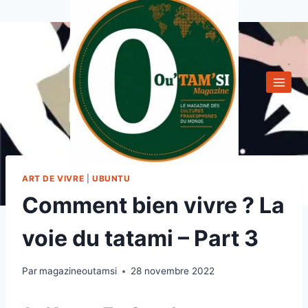
Aller
au
contenu
ART DE VIVRE
|
UBUNTU
Comment bien vivre ? La
voie du tatami – Part 3
Par
magazineoutamsi
28 novembre 2022