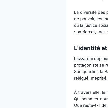
La diversité des 
de pouvoir, les m
où la justice soci
: patriarcat, raci
L’identité e
Lazzaroni déploie 
protagoniste se r
Son quartier, la B
relégué, méprisé,
À travers elle, le
Qui sommes-nous, 
Que reste-t-il de 