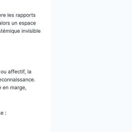
ère les rapports
 alors un espace
stémique invisible
ou affectif, la
econnaissance.
ce en marge,
e :