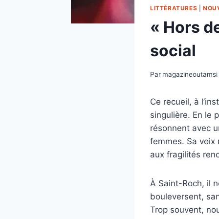
LITTÉRATURES
|
NOU
« Hors de 
social
Par
magazineoutamsi
Ce recueil, à l’in
singulière. En le 
résonnent avec un
femmes. Sa voix 
aux fragilités re
À Saint-Roch, il 
bouleversent, san
Trop souvent, nou