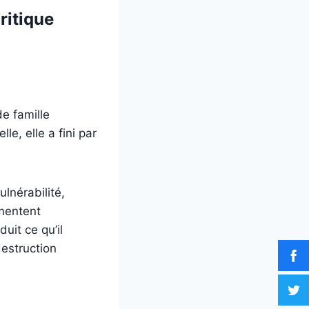
ritique
de famille
le, elle a fini par
lnérabilité,
gmentent
uit ce qu’il
destruction