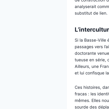
analyserait comme
substitut de lien.
L’intercultur
Si la Basse-Ville 
passages vers l’ai
doctorante venue 
tueuse en série,
Ailleurs, une Fra
et lui confisque l
Ces histoires, d
fracas : les ident
mêmes. Elles nous
sourde des dépl