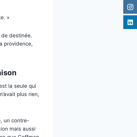
e. »
 de destinée.
la providence,
hison
est la seule qui
n’avait plus rien,
é, un contre-
usion mais aussi
à ce que Goffman