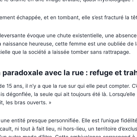
lement échappée, et en tombant, elle s’est fracturé la têt
leversante évoque une chute existentielle, une absence
la naissance heureuse, cette femme est une oubliée de 
cielle que la société a laissée tomber sans rattrapage.
 paradoxale avec la rue : refuge et tra
de 15 ans, il n’y a que la rue sur qui elle peut compter. C’
s dégonflée, la seule qui ait toujours été là. Lorsqu’elle 
it, les bras ouverts. »
 une entité presque personnifiée. Elle est l’unique fidélit
ult, ni tout à fait lieu, ni hors-lieu, un territoire d’excl
d’un autre mode d’être. Cette ambivalence correspond 