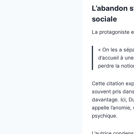
L’abandon sy
sociale
La protagoniste e
« On les a sépa
d’accueil à une
perdre la noti
Cette citation ex
souvent pris dans
davantage. Ici, Du
appelle l’anomie,
psychique.
L’autrice condens