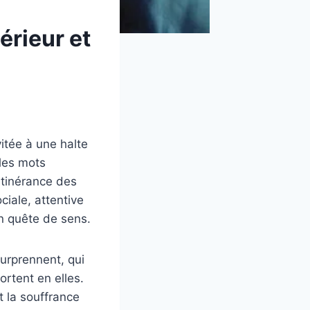
térieur et
vitée à une halte
 les mots
itinérance des
iale, attentive
en quête de sens.
surprennent, qui
ortent en elles.
t la souffrance