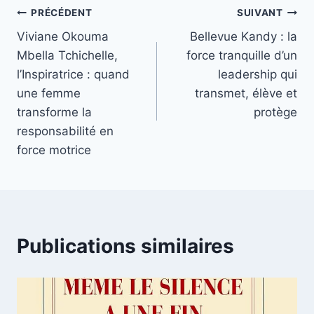
Navigation
PRÉCÉDENT
SUIVANT
Viviane Okouma
Bellevue Kandy : la
de
Mbella Tchichelle,
force tranquille d’un
l’article
l’Inspiratrice : quand
leadership qui
une femme
transmet, élève et
transforme la
protège
responsabilité en
force motrice
Publications similaires