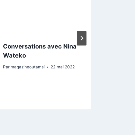
Conversations avec Nina
Charline
Wateko
bâtisse
Par
magazineoutamsi
22 mai 2022
Par
magazi