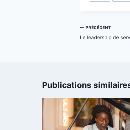
de
la
publication :
Navigation
PRÉCÉDENT
Le leadership de serv
de
l’article
Publications similaire