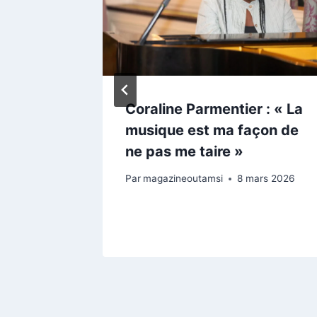
: Le
Coraline Parmentier : « La
érance.
musique est ma façon de
r d’un
ne pas me taire »
Par
magazineoutamsi
8 mars 2026
tobre 2024