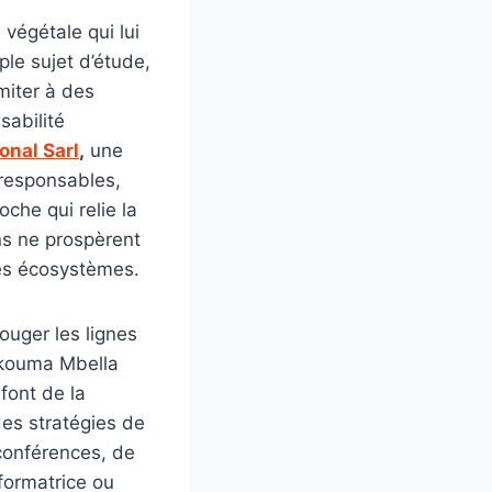
végétale qui lui
ple sujet d’étude,
imiter à des
sabilité
onal Sarl
,
une
 responsables,
che qui relie la
ns ne prospèrent
des écosystèmes.
ouger les lignes
 Okouma Mbella
 font de la
des stratégies de
conférences, de
formatrice ou