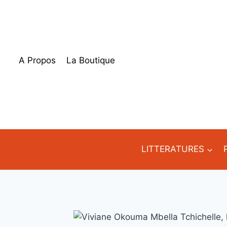
Aller
au
contenu
A Propos
La Boutique
LITTERATURES