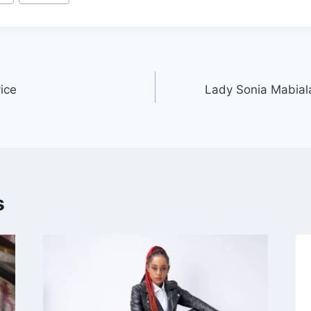
ice
Lady Sonia Mabiala 
s