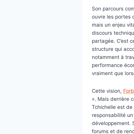
Son parcours com
ouvre les portes 
mais un enjeu vita
discours technique
partagée. C’est c
structure qui acc
notamment à trave
performance écono
vraiment que lors
Cette vision,
For
». Mais derrière 
Tchichelle est de 
responsabilité un
développement. S
forums et de renc