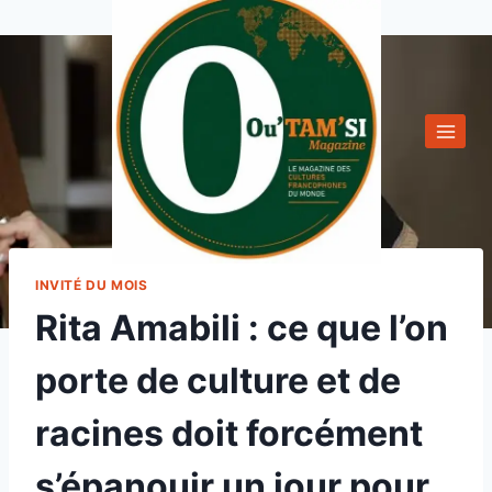
Aller
au
contenu
INVITÉ DU MOIS
Rita Amabili : ce que l’on
porte de culture et de
racines doit forcément
s’épanouir un jour pour