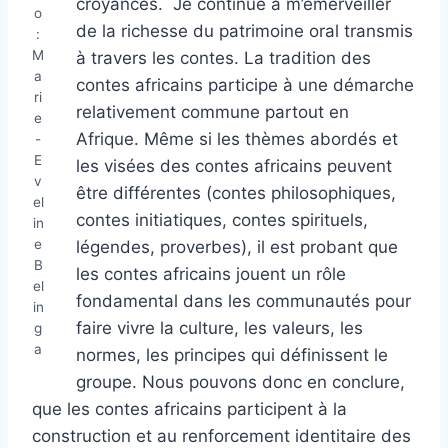
croyances. Je continue à m’émerveiller
o
de la richesse du patrimoine oral transmis
:
M
à travers les contes. La tradition des
a
contes africains participe à une démarche
ri
relativement commune partout en
e
Afrique. Même si les thèmes abordés et
-
E
les visées des contes africains peuvent
v
être différentes (contes philosophiques,
el
contes initiatiques, contes spirituels,
in
e
légendes, proverbes), il est probant que
B
les contes africains jouent un rôle
el
fondamental dans les communautés pour
in
faire vivre la culture, les valeurs, les
g
a
normes, les principes qui définissent le
groupe. Nous pouvons donc en conclure,
que les contes africains participent à la
construction et au renforcement identitaire des