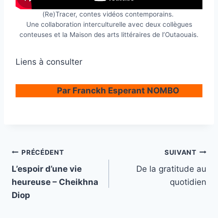
(Re)Tracer, contes vidéos contemporains.
Une collaboration interculturelle avec deux collègues
conteuses et la Maison des arts littéraires de l’Outaouais.
Liens à consulter
Par Franckh Esperant NOMBO
Navigation
PRÉCÉDENT
SUIVANT
L’espoir d’une vie
De la gratitude au
de
heureuse – Cheikhna
quotidien
l’article
Diop