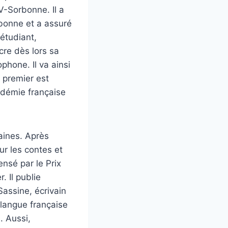
IV-Sorbonne. Il a
rbonne et a assuré
 étudiant,
acre dès lors sa
ophone. Il va ainsi
 premier est
cadémie française
caines. Après
ur les contes et
ensé par le Prix
 Il publie
Sassine, écrivain
e langue française
. Aussi,