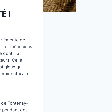
É !
ur émérite de
res et théoriciens
e dont il a
teurs. Ce, à
stigieux qui
éraire africain.
e de Fontenay–
té pendant des