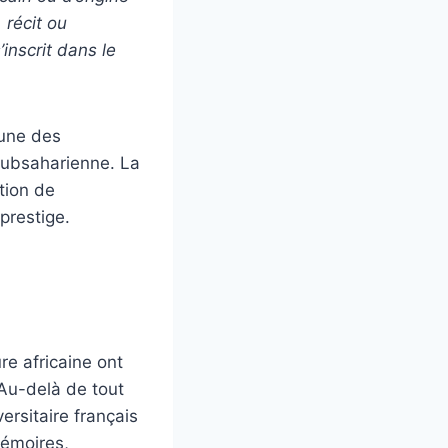
 récit ou
inscrit dans le
’une des
 subsaharienne. La
tion de
prestige.
re africaine ont
 Au-delà de tout
versitaire français
mémoires,