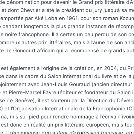
de dénomination pour devenir le Grand prix littéraire d’A
 et dont Chevrier a été le président du jury jusqu’à sa m
 remportée par Aké Loba en 1961, pour son roman Kocum
été pendant longtemps la plus grande instance de récom
que noire francophone. Il a certes un peu perdu de son pr
ombreux autres prix littéraires, mais à l’aune de son anci
e de Goncourt africain qui a récompensé de grands au
est également à l’origine de la création, en 2004, du 
 dans le cadre du Salon international du livre et de la
jointement avec Jean-Louis Gouraud (ancien directeur 
 et Pierre-Marcel Favre (éditeur et fondateur du Salon i
esse de Genève), il est soutenu par la Direction du Dével
 et l’Organisation Internationale de la Francophonie (OI
, mis sur pied pour rendre hommage à l’écrivain ivoi
st donc en réalité un prix littéraire européen, mais tour
ine. Il récompense
«
un auteur d’expression française, afri