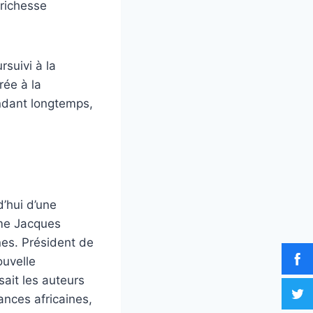
 richesse
rsuivi à la
rée à la
pendant longtemps,
d’hui d’une
mme Jacques
nes. Président de
ouvelle
sait les auteurs
ances africaines,