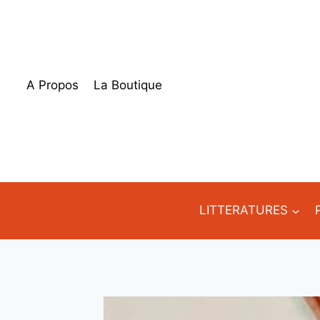
Aller
au
contenu
A Propos
La Boutique
LITTERATURES