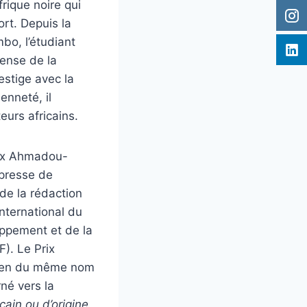
frique noire qui
ort. Depuis la
bo, l’étudiant
pense de la
estige avec la
enneté, il
teurs africains.
Prix Ahmadou-
 presse de
de la rédaction
nternational du
oppement et de la
F). Le Prix
rien du même nom
né vers la
cain ou d’origine