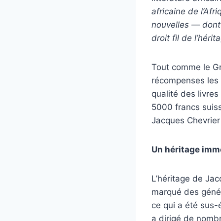
africaine de l’Af
nouvelles — dont l
droit fil de l’hé
Tout comme le Gran
récompenses les p
qualité des livre
5000 francs suiss
Jacques Chevrier 
Un héritage im
L’héritage de Jac
marqué des généra
ce qui a été sus-é
a dirigé de nomb