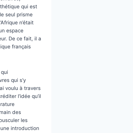
sthétique qui est
 le seul prisme
Afrique n’était
s un espace
r. De ce fait, il a
mique français
 qui
vres qui s’y
ai voulu à travers
éditer l’idée qu’il
érature
emain des
ousculer les
 une introduction