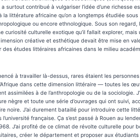
Il a surtout contribué à vulgariser l’idée d’une richesse e
à la littérature africaine qu’on a longtemps étudiée sous
hropologique ou encore ethnologique. Sous son regard, l’
curiosité culturelle exotique qu’il fallait explorer, mai
 dimension créative et esthétique devait être mise en valeu
er des études littéraires africaines dans le milieu acadé
encé à travailler là-dessus, rares étaient les personnes
l’Afrique dans cette dimension littéraire — toutes les œu
nt assimilées à de l’anthropologie ou de la sociologie. J’
ure nègre et toute une série d’ouvrages qui ont suivi, accr
ire noire. J’ai durement bataillé pour introduire cette litt
l’université française. Ça s’est passé à Rouen au lend
8. J’ai profité de ce climat de révolte culturelle pour b
itaires, créer le département et proposer aux étudiants