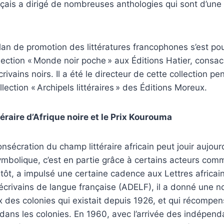
rançais a dirigé de nombreuses anthologies qui sont d’une
élan de promotion des littératures francophones s’est pou
llection « Monde noir poche » aux Éditions Hatier, consac
rivains noirs. Il a été le directeur de cette collection 
llection « Archipels littéraires » des Éditions Moreux.
téraire d’Afrique noire et le Prix Kourouma
onsécration du champ littéraire africain peut jouir aujour
ymbolique, c’est en partie grâce à certains acteurs co
s tôt, a impulsé une certaine cadence aux Lettres africai
 écrivains de langue française (ADELF), il a donné une n
ix des colonies qui existait depuis 1926, et qui récompen
 dans les colonies. En 1960, avec l’arrivée des indépend