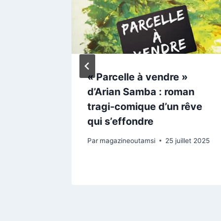
es vies
« Parcelle à vendre »
 dans
d’Arian Samba : roman
était
tragi-comique d’un rêve
e‑Célie
qui s’effondre
Par
magazineoutamsi
25 juillet 2025
vril 2026