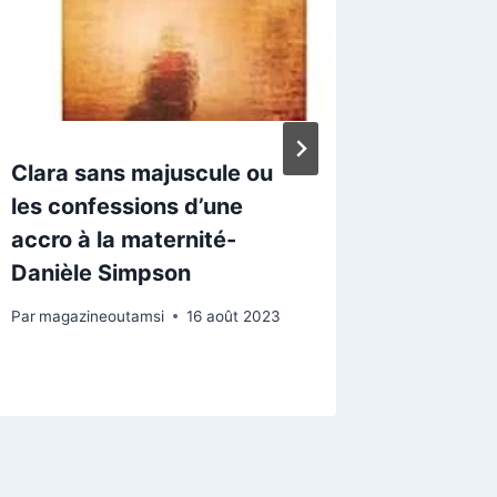
Clara sans majuscule ou
« Anest
les confessions d’une
de Mei
accro à la maternité-
Par
magazi
Danièle Simpson
Par
magazineoutamsi
16 août 2023