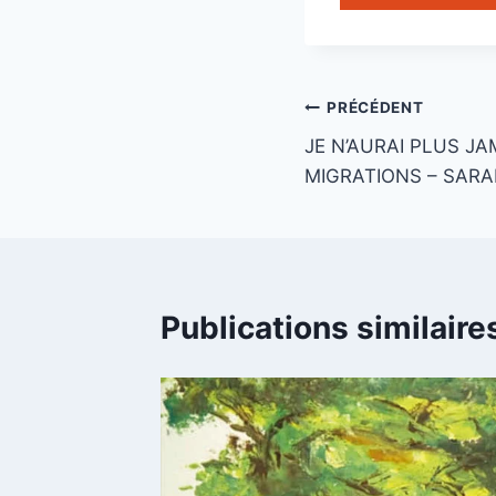
Navigation
PRÉCÉDENT
JE N’AURAI PLUS JA
de
MIGRATIONS – SAR
l’article
Publications similaire