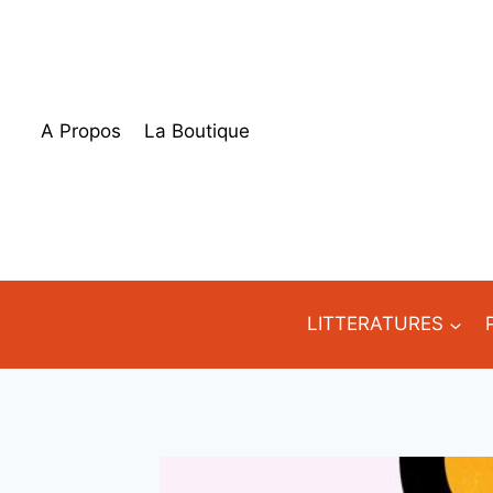
Aller
au
contenu
A Propos
La Boutique
LITTERATURES