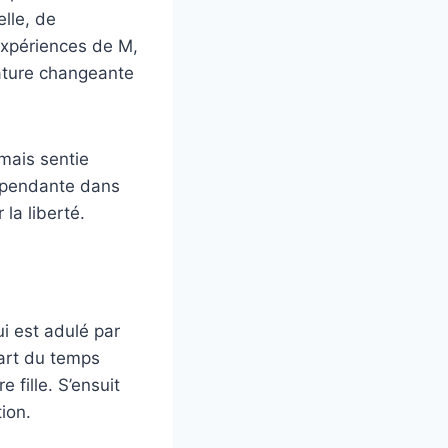
lle, de
 expériences de M,
nature changeante
amais sentie
dépendante dans
la liberté.
i est adulé par
part du temps
 fille. S’ensuit
ion.