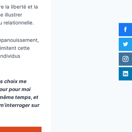
la liberté et la
 illustrer
 relationnelle.
’épanouissement,
imitent cette
individus
es choix me
jour pour moi
n même temps, et
 m’interroger sur